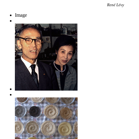
René Lévy
Image