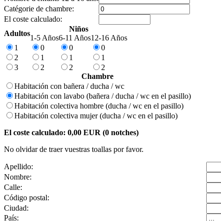
Catégorie de chambre:
El coste calculado:
Niños
Adultos
1-5 Años
6-11 Años
12-16 Años
1
0
0
0
2
1
1
1
3
2
2
2
Chambre
Habitación con bañera / ducha / wc
Habitación con lavabo (bañera / ducha / wc en el pasillo)
Habitación colectiva hombre (ducha / wc en el pasillo)
Habitación colectiva mujer (ducha / wc en el pasillo)
El coste calculado:
0,00
EUR (
0
notches)
No olvidar de traer vuestras toallas por favor.
Apellido:
Nombre:
Calle:
Código postal:
Ciudad:
País: