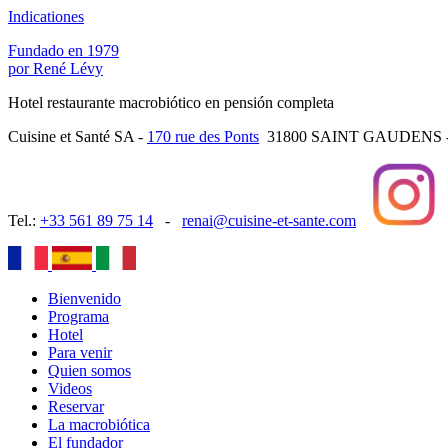
Indicationes
Fundado en 1979
por René Lévy
Hotel restaurante macrobiótico en pensión completa
Cuisine et Santé SA -
170 rue des Ponts
31800 SAINT GAUDENS 
Tel.:
+33 561 89 75 14
-
renai@cuisine-et-sante.com
Bienvenido
Programa
Hotel
Para venir
Quien somos
Videos
Reservar
La macrobiótica
El fundador